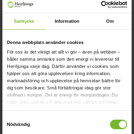
kundservice
.
Du kan också ringa oss på 0513 – 220 51.
För förnybar el tillkommer en rörlig kostnad som varierar
Samtycke
Information
Om
månad för månad. Den var under mars cirka 10 öre per
kilowattimme.
Denna webbplats använder cookies
För oss är det viktigt att allt vi gör – även på webben –
håller samma omtanke som den energi vi levererar till
Herrljunga varje dag. Därför använder vi cookies som
hjälper oss att göra upplevelsen kring information,
marknadsföring och upplevelse på hemsidan bättre för
Hur har priserna för
dig som besökare.
Små förbättringar idag gör stor
ursprungsgarantier gällande
skillnad i morgon.
Det är energi för morgondagen.
Du
förnybar el utvecklats?
väljer själv vad du vill dela med oss såklart och hittar
ytterligare information om hur vi arbetar med
Diagrammet visar hur kostnaden för ursprungsgarantier
cookies
här
.
Samtyckesval
gällande förnybara energikällor har utvecklats under de
Nödvändig
senaste två åren. Vill du veta vad ursprungsgarantier innebär