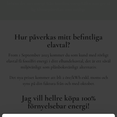
behövs det mer energi från fossilfria energikällor som ger så
låg klimatpåverkan som möjligt.
Hur påverkas mitt befintliga
elavtal?
From 1 September 2023 kommer du som kund med rörligt
elavtal få fossilfri energi i ditt elhandelsavtal, det är ett såväl
miljövänligt som plånboksvänligt alternativ.
Det nya priset kommer att bli 2 öre/kWh exkl. moms och
syns på din faktura från och med oktober.
Jag vill hellre köpa 100%
förnyelsebar energi!
Vill du hellre fortsätta att ha förnybar el kontaktar du
vår