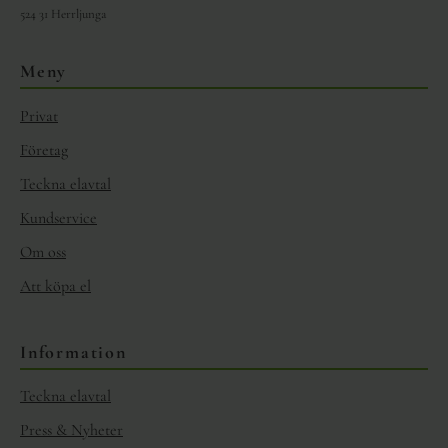
524 31 Herrljunga
Meny
Privat
Företag
Teckna elavtal
Kundservice
Om oss
Att köpa el
Information
Teckna elavtal
Press & Nyheter