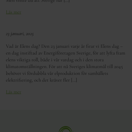
Men visste du att Sverige har […]
Läs mer
23 januari, 2025
Vad är Elens dag? Den 23 januari varje år firar vi Elens dag –
en dag instiftad av Energiföretagen Sverige, för att lyfta fram
elens viktiga roll, både i vår vardag och i den stora
klimatomställningen. För att nå Sveriges klimatmål till 2045
behöver vi fördubbla vår elproduktion för samhällets
elektrifiering, och det kräver fler […]
Läs mer