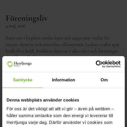
Föreningsliv
4 maj, 2026
Runt om i bygden samlas barn och unga varje vecka. De
tränar, skrattar och utvecklas tillsammans. Ledare ställer upp
kväll efter kväll, föräldrar skjutsar i alla väder och föreningar
ser till att allt fungerar.
Läs mer
Samtycke
Information
Om
Flytta?
20 april, 2026
Denna webbplats använder cookies
För oss är det viktigt att allt vi gör – även på webben –
Att flytta innebär mycket att hålla ordning på.
håller samma omtanke som den energi vi levererar till
Adressändring, abonnemang och sådant som behöver
Herrljunga varje dag. Därför använder vi cookies som
fungera från första dagen i det nya hemmet.