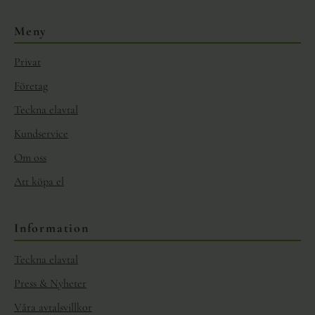
Meny
Privat
Företag
Teckna elavtal
Kundservice
Om oss
Att köpa el
Information
Teckna elavtal
Press & Nyheter
Våra avtalsvillkor