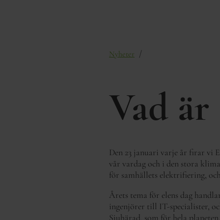
/
Nyheter
Vad är 
Den 23 januari varje år firar vi E
vår vardag och i den stora klim
för samhällets elektrifiering, oc
Årets tema för elens dag handlar
ingenjörer till IT-specialister, o
Sjuhärad, som för hela planeten