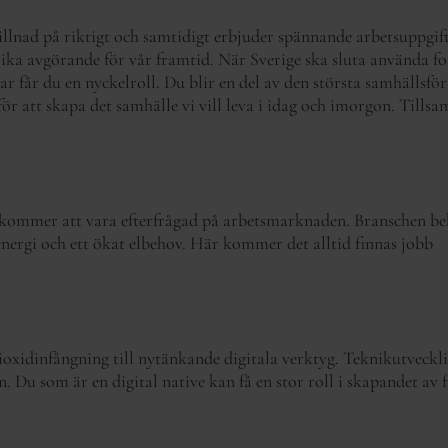
killnad på riktigt och samtidigt erbjuder spännande arbetsuppgif
 lika avgörande för vår framtid. När Sverige ska sluta använda fo
r får du en nyckelroll. Du blir en del av den största samhällsf
ör att skapa det samhälle vi vill leva i idag och imorgon. Tills
 kommer att vara efterfrågad på arbetsmarknaden. Branschen beh
 energi och ett ökat elbehov. Här kommer det alltid finnas jobb
ioxidinfångning till nytänkande digitala verktyg. Teknikutveckli
. Du som är en digital native kan få en stor roll i skapandet av 