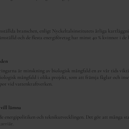
ställda branschen, enligt Nyckeltalsinstitutets årliga kartlägg
ämställd och de flesta energiföretag har minst 40 % kvinnor i de
lden
garna är minskning av biologisk mångfald en av vår tids viktig
ologisk mångfald i olika projekt, som att främja fåglar och inse
por vid vattenkraftverken.
 vill lämna
de energipolitiken och teknikutvecklingen. Det gör att många st
arriär.