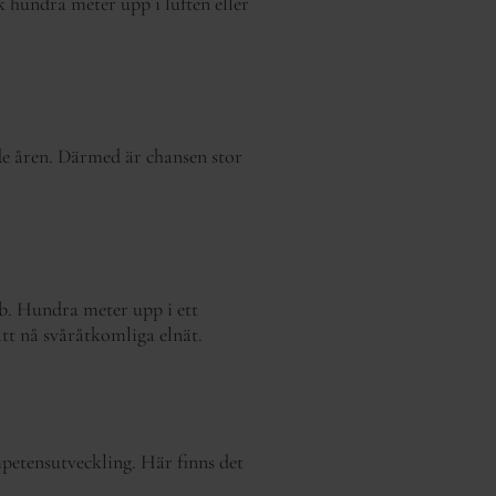
k hundra meter upp i luften eller
e åren. Därmed är chansen stor
obb. Hundra meter upp i ett
tt nå svåråtkomliga elnät.
mpetensutveckling. Här finns det