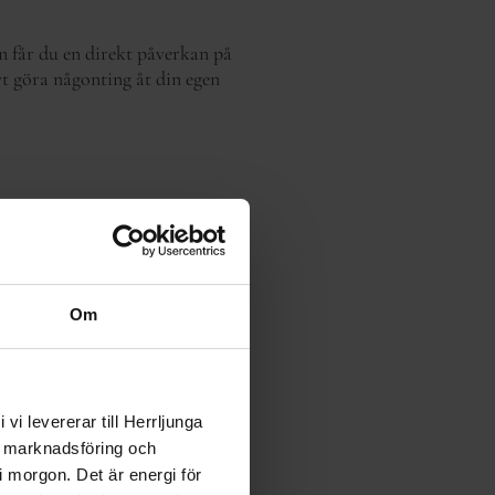
en får du en direkt påverkan på
vt göra någonting åt din egen
iker skulle stanna upp utan
Om
erige ska vara motståndskraftigt
ar.
i levererar till Herrljunga
, marknadsföring och
 i morgon.
Det är energi för