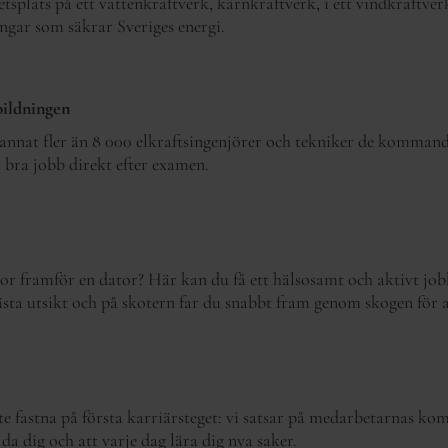
etsplats på ett vattenkraftverk, kärnkraftverk, i ett vindkraftver
ingar som säkrar Sveriges energi.
bildningen
annat fler än 8 000 elkraftsingenjörer och tekniker de kommand
t bra jobb direkt efter examen.
kontor framför en dator? Här kan du få ett hälsosamt och aktivt j
ästa utsikt och på skotern far du snabbt fram genom skogen för a
e fastna på första karriärsteget: vi satsar på medarbetarnas ko
da dig och att varje dag lära dig nya saker.