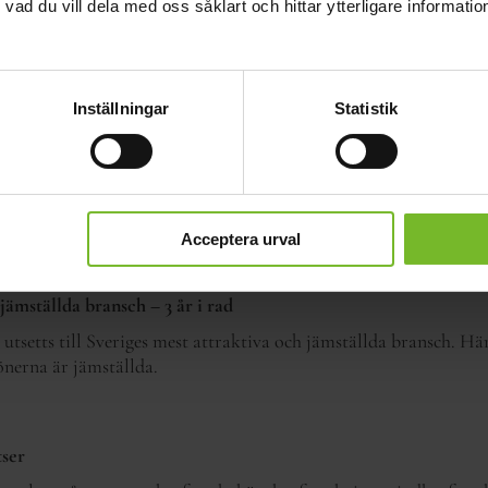
v vad du vill dela med oss såklart och hittar ytterligare informat
olitiker till dina vänner. Alla berörs av energi och ämnet är hett
och Sveriges beredskap.
Inställningar
Statistik
trygghet
nning och nya utmaningar, samtidigt som mätningar visar att vi ä
ljöer, schyssta villkor, möjlighet att utvecklas och bra lön.
Acceptera urval
jämställda bransch – 3 år i rad
 utsetts till Sveriges mest attraktiva och jämställda bransch. H
önerna är jämställda.
tser