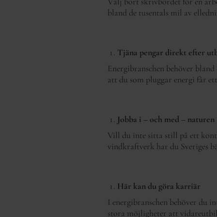
Välj bort skrivbordet för en arb
bland de tusentals mil av elledn
Tjäna pengar direkt efter ut
Energibranschen behöver bland 
att du som pluggar energi får et
Jobba i – och med – naturen
Vill du inte sitta still på ett 
vindkraftverk har du Sveriges b
Här kan du göra karriär
I energibranschen behöver du int
stora möjligheter att vidareutbil