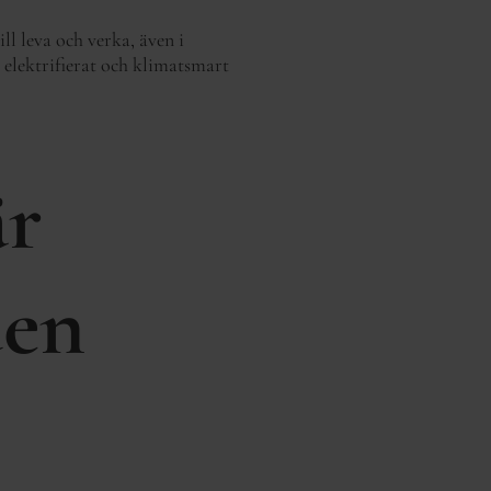
ll leva och verka, även i
t elektrifierat och klimatsmart
är
den