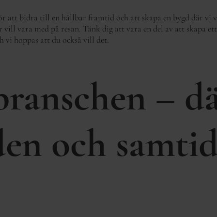
r att bidra till en hållbar framtid och att skapa en bygd där vi vi
 vill vara med på resan. Tänk dig att vara en del av att skapa et
 vi hoppas att du också vill det.
branschen – d
den och samti