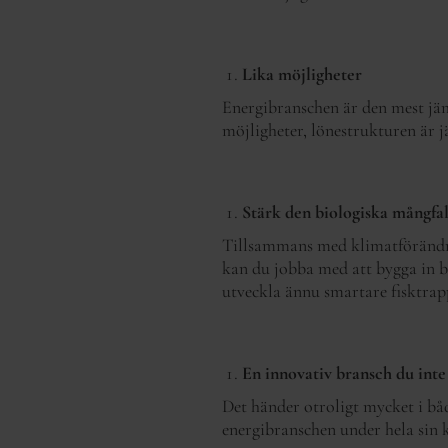
Lika möjligheter
Energibranschen är den mest jäm
möjligheter, lönestrukturen är j
Stärk den biologiska mångfa
Tillsammans med klimatförändrin
kan du jobba med att bygga in bi
utveckla ännu smartare fisktrap
En innovativ bransch du inte
Det händer otroligt mycket i bå
energibranschen under hela sin k