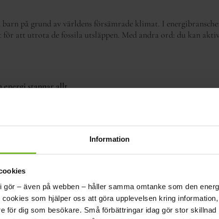
ffa barn på grund av världens försämrade klimat. I energibransch
för att utrota de fossila utsläppen. Med andra ord: du kan akti
n energi stannar allt
le stängas av, övervakningssystem skulle sluta fungera och fabr
en till hållbar energi för alla, alltid.
Information
i vår närhet. En trygg energiförsörjning är avgörande för att Sv
cookies
la som jobbar med energi spelar en viktig roll i Sveriges totalförsv
lt vi gör – även på webben – håller samma omtanke som den energi v
i cookies som hjälper oss att göra upplevelsen kring information
re för dig som besökare.
Små förbättringar idag gör stor skillnad