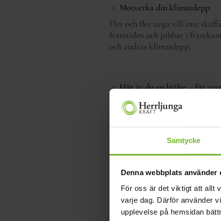
Motverka din klimatdepp
Fler och fler unga vill inte ska
framtiden och jobbar i framkant 
och andras klimatdepp.
Här är du en hjälte – för uta
Respiratorerna på sjukhusen skul
energi. Var med och säkra tillgång
Samtycke
Bidra till Sveriges säkerhet
Världsläget är oroligt med krig 
Denna webbplats använder 
i händelse av kris eller krig. Al
För oss är det viktigt att al
varje dag. Därför använder v
upplevelse på hemsidan bätt