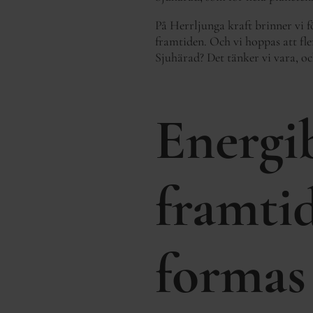
På Herrljunga kraft brinner vi fö
framtiden. Och vi hoppas att fler
Sjuhärad? Det tänker vi vara, och
Energi
framti
formas