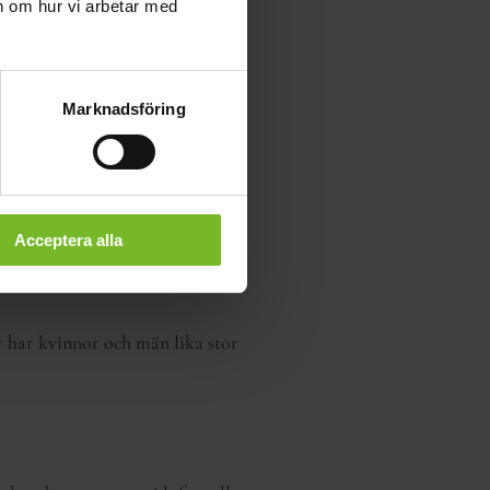
ion om hur vi arbetar med
, inte minst när det kommer till
Marknadsföring
r en av Sveriges bästa
Acceptera alla
är har kvinnor och män lika stor