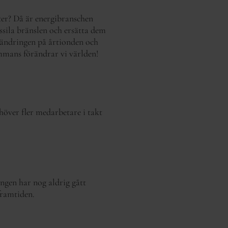
ter? Då är energibranschen
ssila bränslen och ersätta dem
örändringen på årtionden och
ammans förändrar vi världen!
över fler medarbetare i takt
ngen har nog aldrig gått
framtiden.