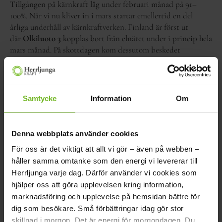
Tillgången på kärnkraft låg under februari månad på 91–
100%. När vi nu kliver in i mars startar emellertid en del
årliga underhåll av kärnkraftverken. Finland är först ut
där
Olkiluoto 3
kopplas bort från elnätet under i princip hela
mars månad. På skottdagen kom dessutom beskedet
att
Forsmark 2
stoppas de första fyra dagarna i mars på
grund av läckage.
Vattenkraften
ger dock fortsatt hög effekt och den
Samtycke
Information
Om
hydrologiska balansen, som tidigare nämnts i
månadsrapporterna, stärktes och ligger på normal nivå.
Denna webbplats använder cookies
Med rådande förutsättningar, trots lägre
kärnkraftsproduktion under kommande månad, tror
För oss är det viktigt att allt vi gör – även på webben –
marknaden att priserna kommer hålla sig på en liknande nivå
håller samma omtanke som den energi vi levererar till
som snittet för februari månad eller lägre. Självklart kan det
Herrljunga varje dag. Därför använder vi cookies som
bli stigande priser om det blir en köldknäpp och efterfrågan
hjälper oss att göra upplevelsen kring information,
på el stiger kraftigt.
marknadsföring och upplevelse på hemsidan bättre för
dig som besökare.
Små förbättringar idag gör stor
skillnad i morgon.
Det är energi för morgondagen.
Du