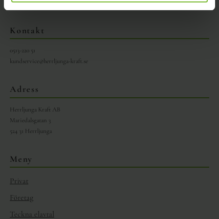
Vår integritetspolicy
Kontakt
0513-220 51
kundservice@herrljunga-kraft.se
Adress
Herrljunga Kraft AB
Mariedalsgatan 3
524 31 Herrljunga
Meny
Privat
Företag
Teckna elavtal