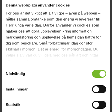
Vi på Herrljunga kraft följer utvecklingen nära. Så snart det
Denna webbplats använder cookies
kommer nya besked berättar vi mer.
Har du frågor om din faktura eller ditt elavtal? Hör gärna av
För oss är det viktigt att allt vi gör – även på webben –
dig till oss – vi hjälper dig.
håller samma omtanke som den energi vi levererar till
Herrljunga varje dag. Därför använder vi cookies som
hjälper oss att göra upplevelsen kring information,
marknadsföring och upplevelse på hemsidan bättre för
dig som besökare.
Små förbättringar idag gör stor
skillnad i morgon.
Det är energi för morgondagen.
Du
väljer själv vad du vill dela med oss såklart och hittar
ytterligare information om hur vi arbetar med
cookies
här
.
Samtyckesval
Nödvändig
Inställningar
Statistik