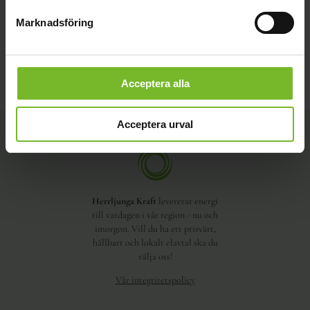
Marknadsföring
Acceptera alla
Acceptera urval
Herrljunga Kraft
levererar energi
till vardagen i vår region - nu och
imorgon. Vill du ha ett prisvärt,
hållbart och lokalt elavtal ska du
välja oss!
Vår integritetspolicy