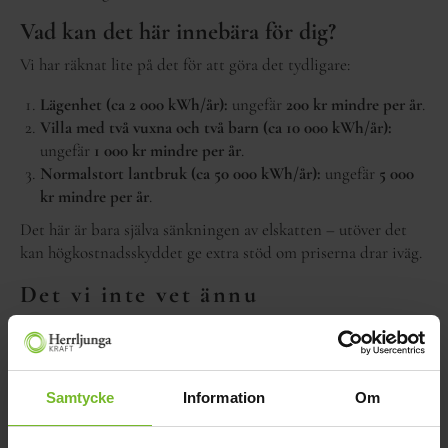
Vad kan det här innebära för dig?
Vi har räknat lite på det för att göra det tydligare:
Lägenhet (ca 2 000 kWh/år):
ungefär
200 kr mindre per år
.
Villa med två vuxna och två barn (ca 10 000 kWh/år):
ungefär
1 000 kr mindre per år
.
Normalstort lantbruk (ca 50 000 kWh/år):
ungefär
5 000
kr mindre per år
.
Det här är bara själva sänkningen av elskatten – utöver det
kan högkostnadsskyddet ge extra stöd om priserna drar iväg.
Det vi inte vet ännu
Hur själva utbetalningen av ett eventuellt stöd ska gå till,
eller vem som ansvarar för det, är inte bestämt än. Där väntar
vi alla på mer information från regeringen.
Samtycke
Information
Om
Vi håller dig uppdaterad