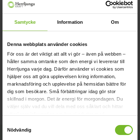
ångerrätt om säljaren ringt.
– Vissa elhandelsbolag hävdar att de samarbetar med
Samtycke
Information
Om
nätbolag där vi idag har samarbete och lovar alla avgifter på
en faktura. Det stämmer inte. Herrljunga Elektriska
AB samarbetar bara med Herrljunga Kraft, då vi är anvisad
elhandlare för de elnätskunderna.
Denna webbplats använder cookies
För oss är det viktigt att allt vi gör – även på webben –
Du som kund kan själv, genom ett eller ett par enkla
håller samma omtanke som den energi vi levererar till
telefonsamtal, kontrollera vilken typ av avtal och elbolag du
Herrljunga varje dag. Därför använder vi cookies som
vill ha. Behåll kontrollen och är du osäker på något kring
hjälper oss att göra upplevelsen kring information,
hanteringen av elavtal finns alltid ditt elnätsföretag för
marknadsföring och upplevelse på hemsidan bättre för
rådgivning. Hör av dig till dem!
dig som besökare.
Små förbättringar idag gör stor
Dessutom finns även opartiska
Konsumenternas
skillnad i morgon.
Det är energi för morgondagen.
Du
energimarknadsbyrå
till hands.
väljer själv vad du vill dela med oss såklart och hittar
ytterligare information om hur vi arbetar med
cookies
här
.
Samtyckesval
Nödvändig