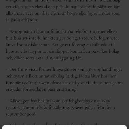
vet vilket sorts elavtal och pris du har. Telefonförsäljaren kan
alltså inte veta om ditt elpris är högre eller lägre än det som
säljaren erbjuder.
– Se upp när ni lämnar fullmakt via telefon, internet eller i
butik så att inte fullmakten ger bolaget större befogenheter
än vad som diskuterats. Att ge ett företag en fullmakt till
byte av elbolag gör att du släpper kontrollen på vilket bolag
och vilket sorts avtal din anläggning får.
– Det finns vissa förmedlingstjänster som gör upphandlingar
och byten till ett annat elbolag åt dig. Detta låter bra men
innebär tyvärr allt som oftast att de byter till det elbolag som
erbjuder förmedlaren bäst ersättning.
– Riksdagen har beslutat om skriftlighetskrav när avtal
tecknas genom telefonförsäljning. Kravet gäller från den 1
september 2018.
– Vid tecknande av elavtal via telefon gäller 14 dagars