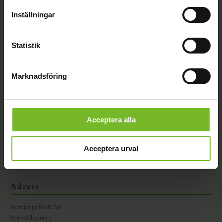
Inställningar
Herrljunga Kraft
levererar energi
Statistik
till vardagen i vår region - nu och
imorgon. Vill du ha ett prisvärt,
hållbart och lokalt elavtal ska du
Marknadsföring
välja oss!
Vår integritetspolicy
Acceptera alla
Kontakt
0513-220 51
Acceptera urval
kundservice@herrljunga-kraft.se
Adress
Herrljunga Kraft AB
Mariedalsgatan 3