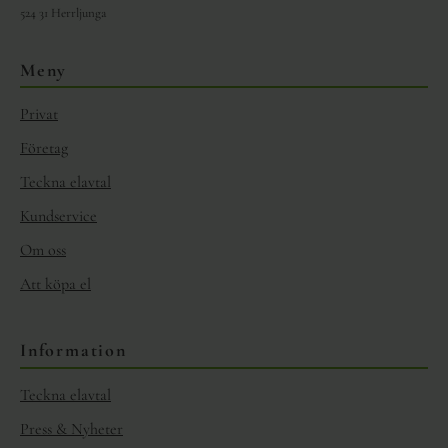
524 31 Herrljunga
Meny
Privat
Företag
Teckna elavtal
Kundservice
Om oss
Att köpa el
Information
Teckna elavtal
Press & Nyheter